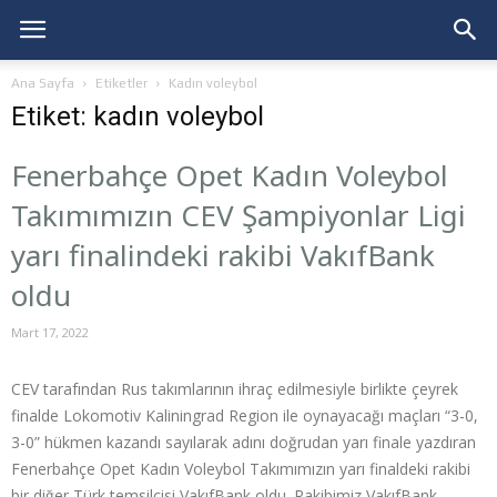
Ana Sayfa
Etiketler
Kadın voleybol
Etiket: kadın voleybol
Fenerbahçe Opet Kadın Voleybol
Takımımızın CEV Şampiyonlar Ligi
yarı finalindeki rakibi VakıfBank
oldu
Mart 17, 2022
CEV tarafından Rus takımlarının ihraç edilmesiyle birlikte çeyrek
finalde Lokomotiv Kaliningrad Region ile oynayacağı maçları “3-0,
3-0” hükmen kazandı sayılarak adını doğrudan yarı finale yazdıran
Fenerbahçe Opet Kadın Voleybol Takımımızın yarı finaldeki rakibi
bir diğer Türk temsilcisi VakıfBank oldu. Rakibimiz VakıfBank,