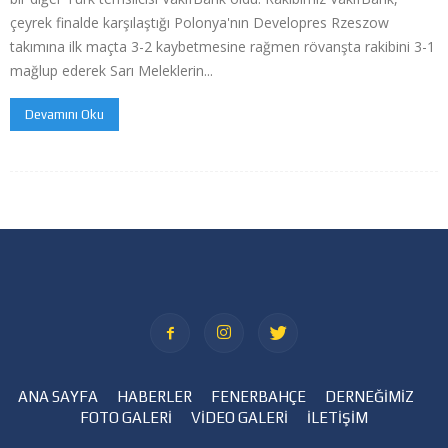
çeyrek finalde karşılaştığı Polonya'nın Developres Rzeszow
takımına ilk maçta 3-2 kaybetmesine rağmen rövanşta rakibini 3-1
mağlup ederek Sarı Meleklerin...
Devamını Oku
ANA SAYFA
HABERLER
FENERBAHÇE
DERNEĞİMİZ
FOTO GALERİ
VİDEO GALERİ
İLETİŞİM